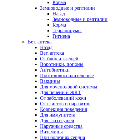
Корма
Земноводные и рептилии
Назад
Земноводные и рептилии
Корма
Террарирумы
Гигиена
Вет. аптека
Назад
Вет. аптека
От блох и клещей
Воротники, попоны
Антибиотики
Противовоспалительные
Вакцины
Для мочеполовой системы
Для печени и ЖКТ
От заболеваний кожи
От глистов и паразитов
Коррекция поведения
Для иммунитета
Для глаз и ушей
Наружные средства
Витамины
При болезнях сердца