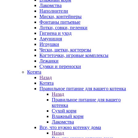
Лакомства
Наполнители
Миски, контейнеры
Фонтаны питьевые
Лотки, совки, пеленки
Гигиена и уход
Амуниция
Игрушки
Чески, щетки, когтерезы
Когтеточки, игровые комплексы
Лежанки
Сумки и переноски
Котята
Назад
Котята
Правильное питание для вашего котенка
Назад
Правильное питание для вашего
котенка
Сухой корм
Влажный корм
Лакомства
Все, что нужно котенку дома
Назад