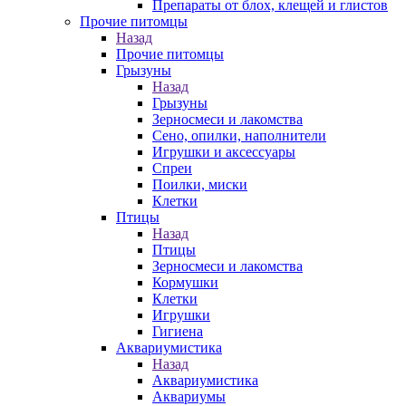
Препараты от блох, клещей и глистов
Прочие питомцы
Назад
Прочие питомцы
Грызуны
Назад
Грызуны
Зерносмеси и лакомства
Сено, опилки, наполнители
Игрушки и аксессуары
Спреи
Поилки, миски
Клетки
Птицы
Назад
Птицы
Зерносмеси и лакомства
Кормушки
Клетки
Игрушки
Гигиена
Аквариумистика
Назад
Аквариумистика
Аквариумы