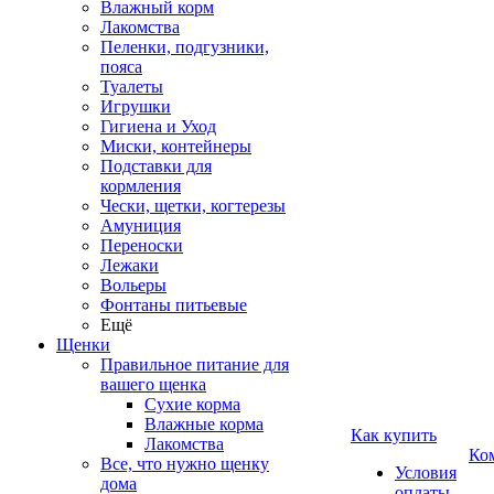
Влажный корм
Лакомства
Пеленки, подгузники,
пояса
Туалеты
Игрушки
Гигиена и Уход
Миски, контейнеры
Подставки для
кормления
Чески, щетки, когтерезы
Амуниция
Переноски
Лежаки
Вольеры
Фонтаны питьевые
Ещё
Щенки
Правильное питание для
вашего щенка
Сухие корма
Влажные корма
Как купить
Лакомства
Ко
Все, что нужно щенку
Условия
дома
оплаты