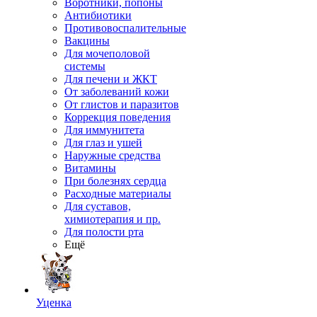
Воротники, попоны
Антибиотики
Противовоспалительные
Вакцины
Для мочеполовой
системы
Для печени и ЖКТ
От заболеваний кожи
От глистов и паразитов
Коррекция поведения
Для иммунитета
Для глаз и ушей
Наружные средства
Витамины
При болезнях сердца
Расходные материалы
Для суставов,
химиотерапия и пр.
Для полости рта
Ещё
Уценка