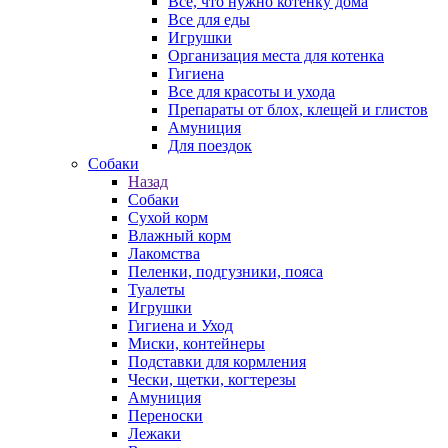
Все, что нужно котенку дома
Все для еды
Игрушки
Организация места для котенка
Гигиена
Все для красоты и ухода
Препараты от блох, клещей и глистов
Амуниция
Для поездок
Собаки
Назад
Собаки
Сухой корм
Влажный корм
Лакомства
Пеленки, подгузники, пояса
Туалеты
Игрушки
Гигиена и Уход
Миски, контейнеры
Подставки для кормления
Чески, щетки, когтерезы
Амуниция
Переноски
Лежаки