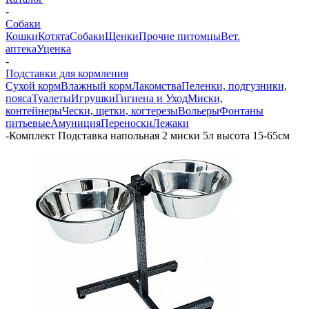
-
Собаки
Кошки
Котята
Собаки
Щенки
Прочие питомцы
Вет.
аптека
Уценка
-
Подставки для кормления
Сухой корм
Влажный корм
Лакомства
Пеленки, подгузники,
пояса
Туалеты
Игрушки
Гигиена и Уход
Миски,
контейнеры
Чески, щетки, когтерезы
Вольеры
Фонтаны
питьевые
Амуниция
Переноски
Лежаки
-
Комплект Подставка напольная 2 миски 5л высота 15-65см