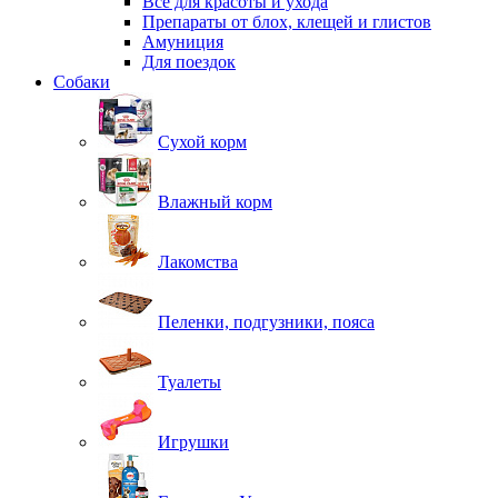
Все для красоты и ухода
Препараты от блох, клещей и глистов
Амуниция
Для поездок
Собаки
Сухой корм
Влажный корм
Лакомства
Пеленки, подгузники, пояса
Туалеты
Игрушки