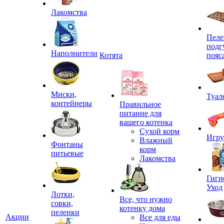
Лакомства
Пеле
подг
Наполнители
Котята
пояс
Миски,
Туал
контейнеры
Правильное
питание для
вашего котенка
Сухой корм
Игр
Влажный
Фонтаны
корм
питьевые
Лакомства
Гиги
Уход
Лотки,
Все, что нужно
совки,
котенку дома
пеленки
Акции
Все для еды