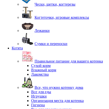
Чески, щетки, когтерезы
Когтеточки, игровые комплексы
Лежанки
Сумки и переноски
Котята
Правильное питание для вашего котенка
Сухой корм
Влажный корм
Лакомства
Все, что нужно котенку дома
Все для еды
Игрушки
Организация места для котенка
Гигиена