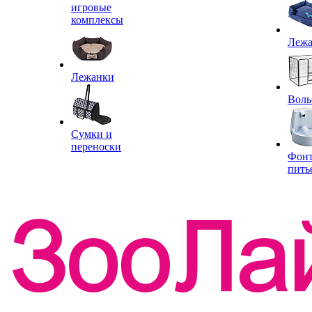
игровые
комплексы
Леж
Лежанки
Воль
Сумки и
переноски
Фон
пить