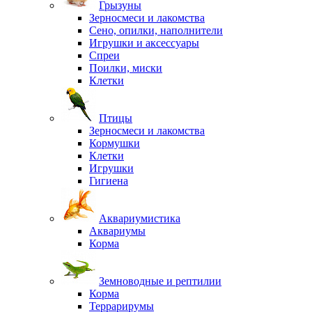
Грызуны
Зерносмеси и лакомства
Сено, опилки, наполнители
Игрушки и аксессуары
Спреи
Поилки, миски
Клетки
Птицы
Зерносмеси и лакомства
Кормушки
Клетки
Игрушки
Гигиена
Аквариумистика
Аквариумы
Корма
Земноводные и рептилии
Корма
Террарирумы