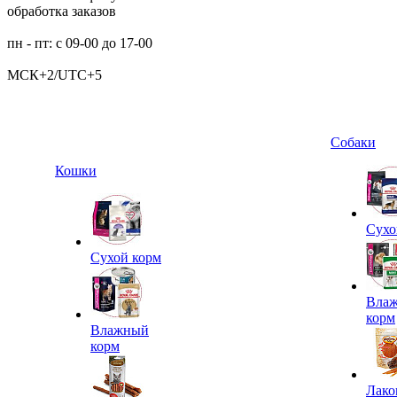
обработка заказов
пн - пт: с 09-00 до 17-00
МСК+2/UTC+5
Собаки
Кошки
Сухо
Сухой корм
Вла
корм
Влажный
корм
Лако