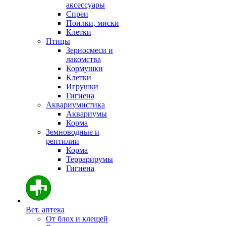
аксессуары
Спреи
Поилки, миски
Клетки
Птицы
Зерносмеси и
лакомства
Кормушки
Клетки
Игрушки
Гигиена
Аквариумистика
Аквариумы
Корма
Земноводные и
рептилии
Корма
Террарирумы
Гигиена
Вет. аптека
От блох и клещей