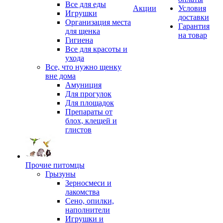
Все для еды
Акции
Условия
Игрушки
доставки
Организация места
Гарантия
для щенка
на товар
Гигиена
Все для красоты и
ухода
Все, что нужно щенку
вне дома
Амуниция
Для прогулок
Для площадок
Препараты от
блох, клещей и
глистов
Прочие питомцы
Грызуны
Зерносмеси и
лакомства
Сено, опилки,
наполнители
Игрушки и