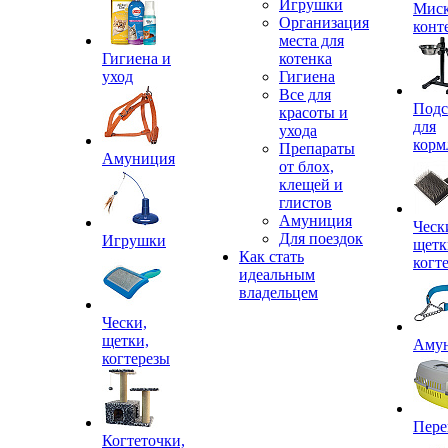
Игрушки
Миск
Организация
конт
места для
Гигиена и
котенка
уход
Гигиена
Все для
Подс
красоты и
для
ухода
корм
Препараты
Амуниция
от блох,
клещей и
глистов
Амуниция
Ческ
Для поездок
Игрушки
щетк
Как стать
когт
идеальным
владельцем
Чески,
щетки,
Аму
когтерезы
Пере
Когтеточки,