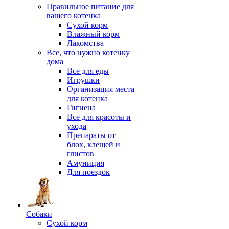
Правильное питание для
вашего котенка
Сухой корм
Влажный корм
Лакомства
Все, что нужно котенку
дома
Все для еды
Игрушки
Организация места
для котенка
Гигиена
Все для красоты и
ухода
Препараты от
блох, клещей и
глистов
Амуниция
Для поездок
Собаки
Сухой корм