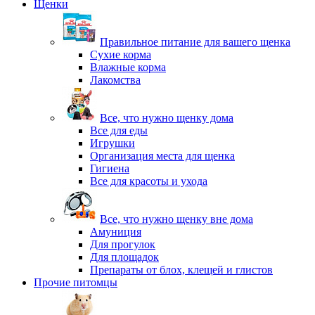
Щенки
Правильное питание для вашего щенка
Сухие корма
Влажные корма
Лакомства
Все, что нужно щенку дома
Все для еды
Игрушки
Организация места для щенка
Гигиена
Все для красоты и ухода
Все, что нужно щенку вне дома
Амуниция
Для прогулок
Для площадок
Препараты от блох, клещей и глистов
Прочие питомцы