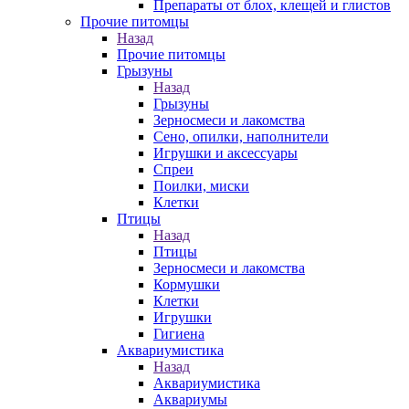
Препараты от блох, клещей и глистов
Прочие питомцы
Назад
Прочие питомцы
Грызуны
Назад
Грызуны
Зерносмеси и лакомства
Сено, опилки, наполнители
Игрушки и аксессуары
Спреи
Поилки, миски
Клетки
Птицы
Назад
Птицы
Зерносмеси и лакомства
Кормушки
Клетки
Игрушки
Гигиена
Аквариумистика
Назад
Аквариумистика
Аквариумы