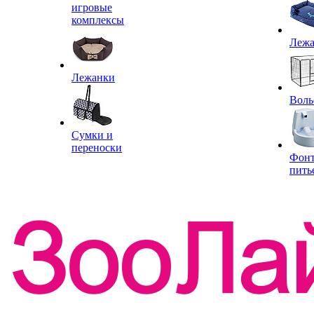
игровые
комплексы
Леж
Лежанки
Воль
Сумки и
переноски
Фон
пить