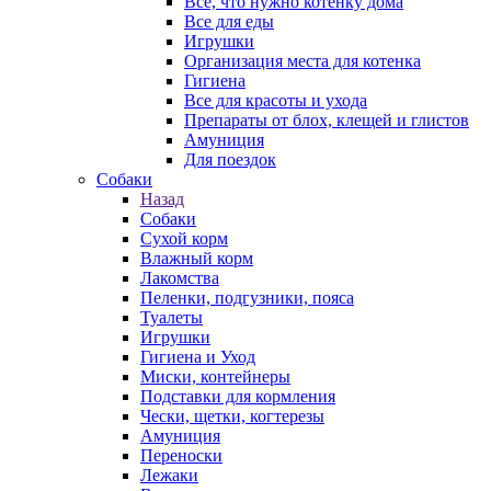
Все, что нужно котенку дома
Все для еды
Игрушки
Организация места для котенка
Гигиена
Все для красоты и ухода
Препараты от блох, клещей и глистов
Амуниция
Для поездок
Собаки
Назад
Собаки
Сухой корм
Влажный корм
Лакомства
Пеленки, подгузники, пояса
Туалеты
Игрушки
Гигиена и Уход
Миски, контейнеры
Подставки для кормления
Чески, щетки, когтерезы
Амуниция
Переноски
Лежаки