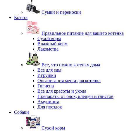
Сумки и переноски
Котята
Правильное питание для вашего котенка
Сухой корм
Влажный корм
Лакомства
Все, что нужно котенку дома
Все для еды
Игрушки
Организация места для котенка
Гигиена
Все для красоты и ухода
Препараты от блох, клещей и глистов
Амуниция
Для поездок
Собаки
Сухой корм