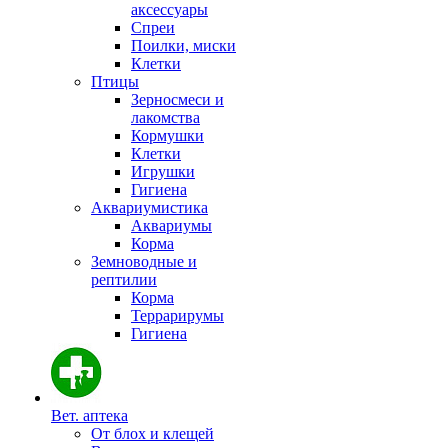
аксессуары
Спреи
Поилки, миски
Клетки
Птицы
Зерносмеси и
лакомства
Кормушки
Клетки
Игрушки
Гигиена
Аквариумистика
Аквариумы
Корма
Земноводные и
рептилии
Корма
Террарирумы
Гигиена
Вет. аптека
От блох и клещей