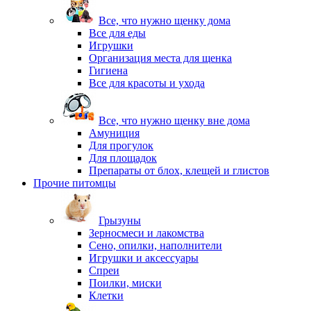
Все, что нужно щенку дома
Все для еды
Игрушки
Организация места для щенка
Гигиена
Все для красоты и ухода
Все, что нужно щенку вне дома
Амуниция
Для прогулок
Для площадок
Препараты от блох, клещей и глистов
Прочие питомцы
Грызуны
Зерносмеси и лакомства
Сено, опилки, наполнители
Игрушки и аксессуары
Спреи
Поилки, миски
Клетки