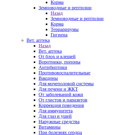
Корма
Земноводные и рептилии
Назад
Земноводные и рептилии
Корма
Террарирумы
Гигиена
Вет. аптека
Назад
Вет. аптека
От блох и клещей
Воротники, попоны
Антибиотики
Противовоспалительные
Вакцины
Для мочеполовой системы
Для печени и ЖКТ
От заболеваний кожи
От глистов и паразитов
Коррекция поведения
Для иммунитета
Для глаз и ушей
Наружные средства
Витамины
При болезнях сердца