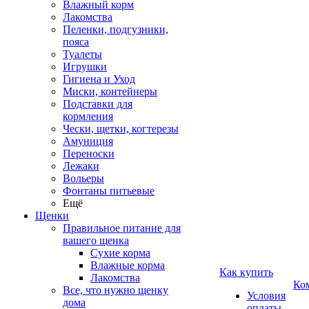
Влажный корм
Лакомства
Пеленки, подгузники,
пояса
Туалеты
Игрушки
Гигиена и Уход
Миски, контейнеры
Подставки для
кормления
Чески, щетки, когтерезы
Амуниция
Переноски
Лежаки
Вольеры
Фонтаны питьевые
Ещё
Щенки
Правильное питание для
вашего щенка
Сухие корма
Влажные корма
Как купить
Лакомства
Ко
Все, что нужно щенку
Условия
дома
оплаты