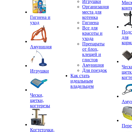
Игрушки
Миск
Организация
конт
места для
Гигиена и
котенка
уход
Гигиена
Все для
Подс
красоты и
для
ухода
корм
Препараты
Амуниция
от блох,
клещей и
глистов
Амуниция
Ческ
Для поездок
Игрушки
щетк
Как стать
когт
идеальным
владельцем
Чески,
щетки,
Аму
когтерезы
Пере
Когтеточки,