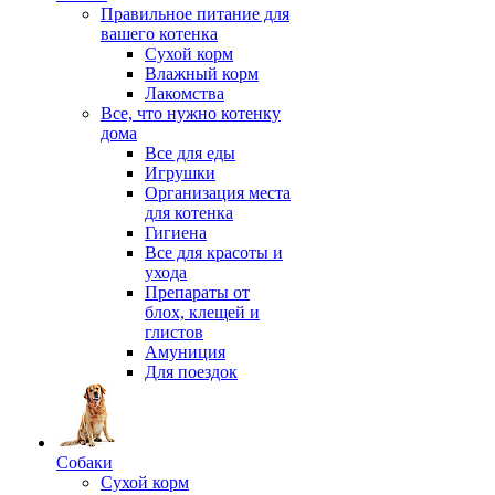
Правильное питание для
вашего котенка
Сухой корм
Влажный корм
Лакомства
Все, что нужно котенку
дома
Все для еды
Игрушки
Организация места
для котенка
Гигиена
Все для красоты и
ухода
Препараты от
блох, клещей и
глистов
Амуниция
Для поездок
Собаки
Сухой корм