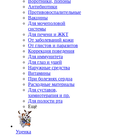
Воротники, попоны
Антибиотики
Противовоспалительные
Вакцины
Для мочеполовой
системы
Для печени и ЖКТ
От заболеваний кожи
От глистов и паразитов
Коррекция поведения
Для иммунитета
Для глаз и ушей
Наружные средства
Витамины
При болезнях сердца
Расходные материалы
Для суставов,
химиотерапия и пр.
Для полости рта
Ещё
Уценка