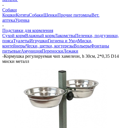
-
Собаки
Кошки
Котята
Собаки
Щенки
Прочие питомцы
Вет.
аптека
Уценка
-
Подставки для кормления
Сухой корм
Влажный корм
Лакомства
Пеленки, подгузники,
пояса
Туалеты
Игрушки
Гигиена и Уход
Миски,
контейнеры
Чески, щетки, когтерезы
Вольеры
Фонтаны
питьевые
Амуниция
Переноски
Лежаки
-
Кормушка регулируемая чип хамелеон, h 30см, 2*0,35 D14
миски металл