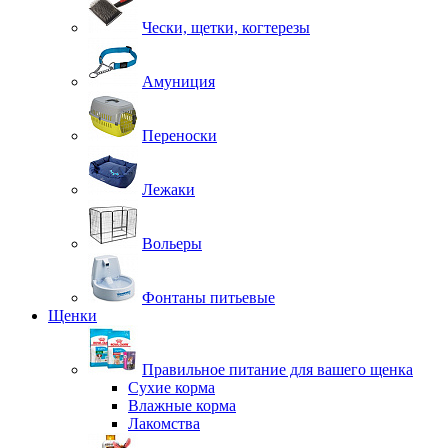
Чески, щетки, когтерезы
Амуниция
Переноски
Лежаки
Вольеры
Фонтаны питьевые
Щенки
Правильное питание для вашего щенка
Сухие корма
Влажные корма
Лакомства