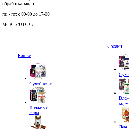
обработка заказов
пн - пт: с 09-00 до 17-00
МСК+2/UTC+5
Собаки
Кошки
Сухо
Сухой корм
Вла
корм
Влажный
корм
Лако