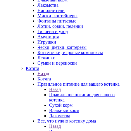
Лакомства
Наполнители
Миски, контейнеры
Фонтаны питьевые
Лотки, совки, пеленки
Гигиена и уход
Амуниция
Игрушки
Чески, щетки, когтерезы
Когтеточки, игровые комплексы
Лежанки
Сумки и переноски
Котята
Назад
Котята
Правильное питание для вашего котенка
Назад
Правильное питание для вашего
котенка
Сухой корм
Влажный корм
Лакомства
Все, что нужно котенку дома
Назад