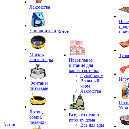
Лакомства
Пеле
подг
Наполнители
Котята
пояс
Миски,
Туал
контейнеры
Правильное
питание для
вашего котенка
Сухой корм
Игр
Влажный
Фонтаны
корм
питьевые
Лакомства
Гиги
Уход
Лотки,
Все, что нужно
совки,
котенку дома
пеленки
Акции
Все для еды