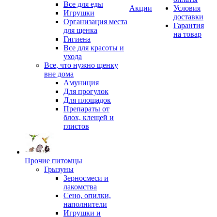
Все для еды
Акции
Условия
Игрушки
доставки
Организация места
Гарантия
для щенка
на товар
Гигиена
Все для красоты и
ухода
Все, что нужно щенку
вне дома
Амуниция
Для прогулок
Для площадок
Препараты от
блох, клещей и
глистов
Прочие питомцы
Грызуны
Зерносмеси и
лакомства
Сено, опилки,
наполнители
Игрушки и