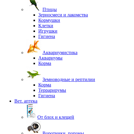
Птицы
Зерносмеси и лакомства
Кормушки
Клетки
Игрушки
Гигиена
Аквариумистика
Аквариумы
Корма
Земноводные и рептилии
Корма
Террарирумы
Гигиена
Вет. аптека
От блох и клещей
Воротники, попоны