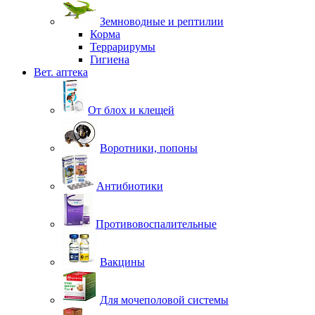
Земноводные и рептилии
Корма
Террарирумы
Гигиена
Вет. аптека
От блох и клещей
Воротники, попоны
Антибиотики
Противовоспалительные
Вакцины
Для мочеполовой системы