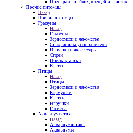
Препараты от блох, клещей и глистов
Прочие питомцы
Назад
Прочие питомцы
Грызуны
Назад
Грызуны
Зерносмеси и лакомства
Сено, опилки, наполнители
Игрушки и аксессуары
Спреи
Поилки, миски
Клетки
Птицы
Назад
Птицы
Зерносмеси и лакомства
Кормушки
Клетки
Игрушки
Гигиена
Аквариумистика
Назад
Аквариумистика
Аквариумы