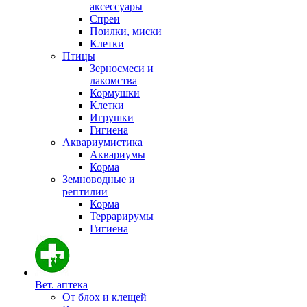
аксессуары
Спреи
Поилки, миски
Клетки
Птицы
Зерносмеси и
лакомства
Кормушки
Клетки
Игрушки
Гигиена
Аквариумистика
Аквариумы
Корма
Земноводные и
рептилии
Корма
Террарирумы
Гигиена
Вет. аптека
От блох и клещей