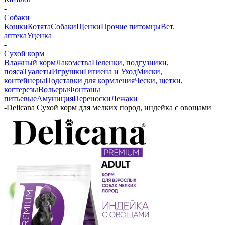
-
Собаки
Кошки
Котята
Собаки
Щенки
Прочие питомцы
Вет.
аптека
Уценка
-
Сухой корм
Влажный корм
Лакомства
Пеленки, подгузники,
пояса
Туалеты
Игрушки
Гигиена и Уход
Миски,
контейнеры
Подставки для кормления
Чески, щетки,
когтерезы
Вольеры
Фонтаны
питьевые
Амуниция
Переноски
Лежаки
-
Delicana Сухой корм для мелких пород, индейка с овощами