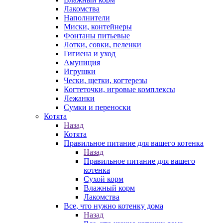
Лакомства
Наполнители
Миски, контейнеры
Фонтаны питьевые
Лотки, совки, пеленки
Гигиена и уход
Амуниция
Игрушки
Чески, щетки, когтерезы
Когтеточки, игровые комплексы
Лежанки
Сумки и переноски
Котята
Назад
Котята
Правильное питание для вашего котенка
Назад
Правильное питание для вашего
котенка
Сухой корм
Влажный корм
Лакомства
Все, что нужно котенку дома
Назад