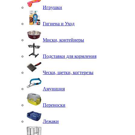
Игрушки
Гигиена и Уход
Миски, контейнеры
Подставки для кормления
Чески, щетки, когтерезы
Амуниция
Переноски
Лежаки