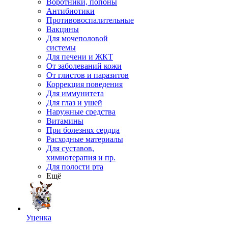
Воротники, попоны
Антибиотики
Противовоспалительные
Вакцины
Для мочеполовой
системы
Для печени и ЖКТ
От заболеваний кожи
От глистов и паразитов
Коррекция поведения
Для иммунитета
Для глаз и ушей
Наружные средства
Витамины
При болезнях сердца
Расходные материалы
Для суставов,
химиотерапия и пр.
Для полости рта
Ещё
Уценка