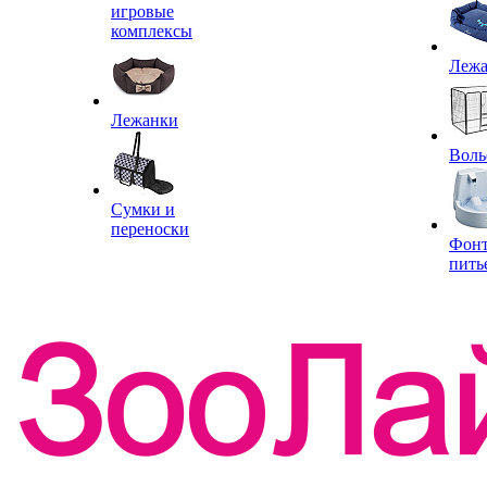
игровые
комплексы
Леж
Лежанки
Воль
Сумки и
переноски
Фон
пить