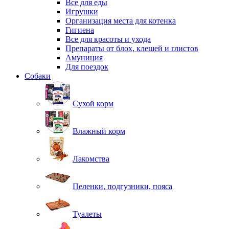
Все для еды
Игрушки
Организация места для котенка
Гигиена
Все для красоты и ухода
Препараты от блох, клещей и глистов
Амуниция
Для поездок
Собаки
Сухой корм
Влажный корм
Лакомства
Пеленки, подгузники, пояса
Туалеты