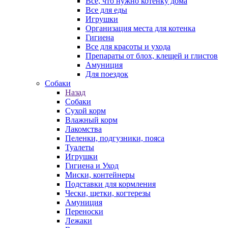
Все, что нужно котенку дома
Все для еды
Игрушки
Организация места для котенка
Гигиена
Все для красоты и ухода
Препараты от блох, клещей и глистов
Амуниция
Для поездок
Собаки
Назад
Собаки
Сухой корм
Влажный корм
Лакомства
Пеленки, подгузники, пояса
Туалеты
Игрушки
Гигиена и Уход
Миски, контейнеры
Подставки для кормления
Чески, щетки, когтерезы
Амуниция
Переноски
Лежаки