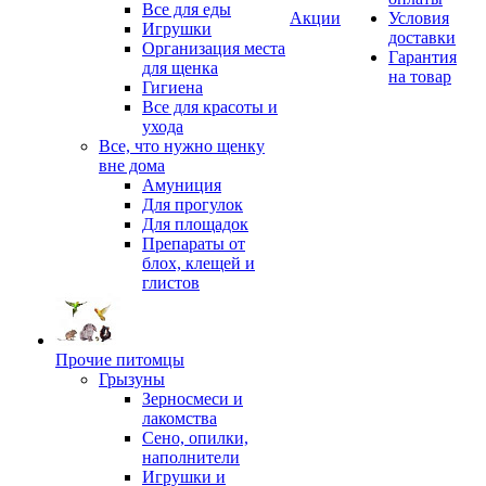
Все для еды
Акции
Условия
Игрушки
доставки
Организация места
Гарантия
для щенка
на товар
Гигиена
Все для красоты и
ухода
Все, что нужно щенку
вне дома
Амуниция
Для прогулок
Для площадок
Препараты от
блох, клещей и
глистов
Прочие питомцы
Грызуны
Зерносмеси и
лакомства
Сено, опилки,
наполнители
Игрушки и