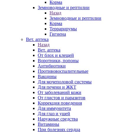
Корма
Земноводные и рептилии
Назад
Земноводные и рептилии
Корма
Террарирумы
Гигиена
Вет. аптека
Назад
Вет. аптека
От блох и клещей
Воротники, попоны
Антибиотики
Противовоспалительные
Вакцины
Для мочеполовой системы
Для печени и ЖКТ
От заболеваний кожи
От глистов и паразитов
Коррекция поведения
Для иммунитета
Для глаз и ушей
Наружные средства
Витамины
При болезнях сердца