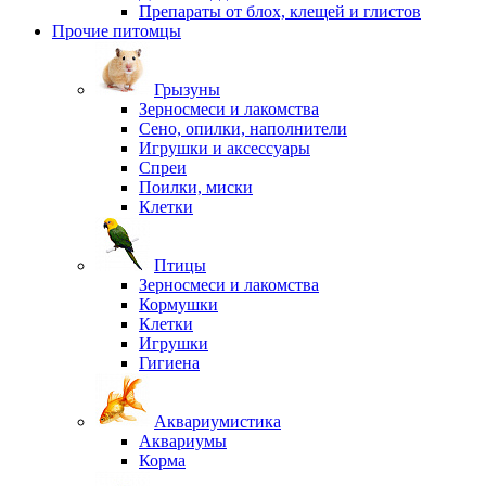
Препараты от блох, клещей и глистов
Прочие питомцы
Грызуны
Зерносмеси и лакомства
Сено, опилки, наполнители
Игрушки и аксессуары
Спреи
Поилки, миски
Клетки
Птицы
Зерносмеси и лакомства
Кормушки
Клетки
Игрушки
Гигиена
Аквариумистика
Аквариумы
Корма