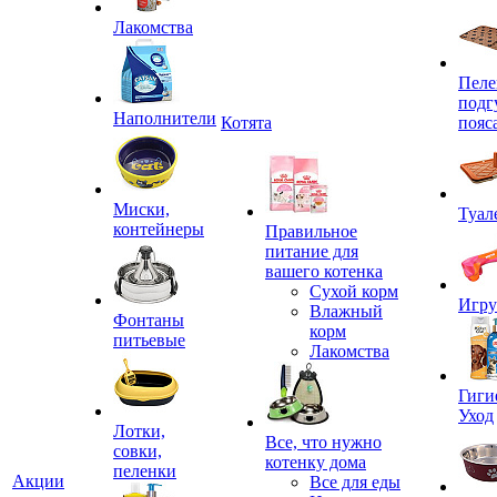
Лакомства
Пеле
подг
Наполнители
Котята
пояс
Миски,
Туал
контейнеры
Правильное
питание для
вашего котенка
Сухой корм
Игр
Влажный
Фонтаны
корм
питьевые
Лакомства
Гиги
Уход
Лотки,
Все, что нужно
совки,
котенку дома
пеленки
Акции
Все для еды