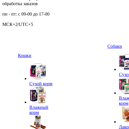
обработка заказов
пн - пт: с 09-00 до 17-00
МСК+2/UTC+5
Собаки
Кошки
Сухо
Сухой корм
Вла
корм
Влажный
корм
Лако