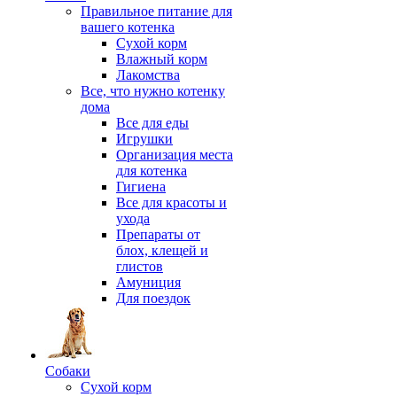
Правильное питание для
вашего котенка
Сухой корм
Влажный корм
Лакомства
Все, что нужно котенку
дома
Все для еды
Игрушки
Организация места
для котенка
Гигиена
Все для красоты и
ухода
Препараты от
блох, клещей и
глистов
Амуниция
Для поездок
Собаки
Сухой корм