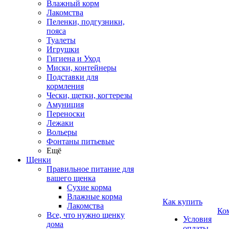
Влажный корм
Лакомства
Пеленки, подгузники,
пояса
Туалеты
Игрушки
Гигиена и Уход
Миски, контейнеры
Подставки для
кормления
Чески, щетки, когтерезы
Амуниция
Переноски
Лежаки
Вольеры
Фонтаны питьевые
Ещё
Щенки
Правильное питание для
вашего щенка
Сухие корма
Влажные корма
Как купить
Лакомства
Ко
Все, что нужно щенку
Условия
дома
оплаты