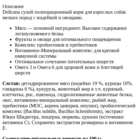
Описание
Delicana cухой полнорационный корм для взрослых собак
мелких пород с индейкой и овощами.
Мясо — основной ингредиент. Высокое содержание
легкоусвояемого белка
Фрукты и овощи для оптимального пищеварения
Комплекс пробиотиков и пребиотиков
Витаминно-Минеральный комплекс для крепкой
иммунной системы
Оптимальное сочетание питательных веществ
Омега 3 и Омега 6 для здоровой кожи и блестящей
шерсти
Состав:
дегидрированное мясо (индейки 19 %, курицы 10%,
говядины 6 %), кукуруза, животный жир в т.ч. куриный,
клетчатка, рис, пшеница, гидролизованные животные белки,
овес, витаминно-минеральный комплекс, рыбий жир,
пребиотики (MOC, корень цикория, инулин), пробиотический
комплекс (Bacillus subtilis, Bacillus licheniformis), экстракт
Юкки Шидигера, люцерна, морковь, цукини (источники
витамина С). Сохранено экстрактом розмарина и витамином
Е.
Содержание питательных веществ на 100 г: