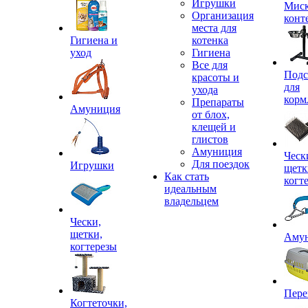
Игрушки
Миск
Организация
конт
места для
Гигиена и
котенка
уход
Гигиена
Все для
Подс
красоты и
для
ухода
корм
Препараты
Амуниция
от блох,
клещей и
глистов
Амуниция
Ческ
Для поездок
Игрушки
щетк
Как стать
когт
идеальным
владельцем
Чески,
щетки,
Аму
когтерезы
Пере
Когтеточки,