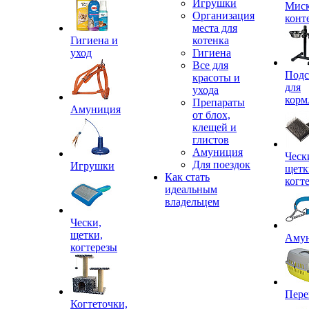
Игрушки
Миск
Организация
конт
места для
Гигиена и
котенка
уход
Гигиена
Все для
Подс
красоты и
для
ухода
корм
Препараты
Амуниция
от блох,
клещей и
глистов
Амуниция
Ческ
Для поездок
Игрушки
щетк
Как стать
когт
идеальным
владельцем
Чески,
щетки,
Аму
когтерезы
Пере
Когтеточки,