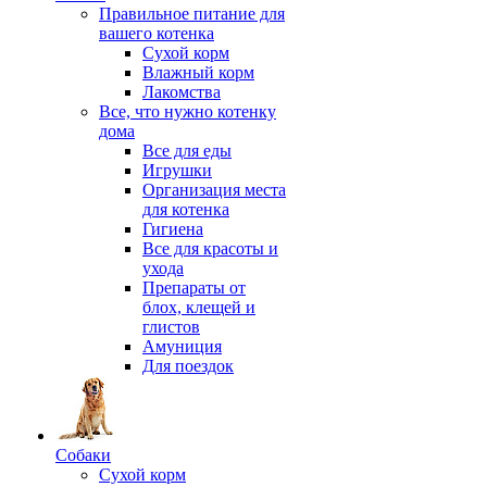
Правильное питание для
вашего котенка
Сухой корм
Влажный корм
Лакомства
Все, что нужно котенку
дома
Все для еды
Игрушки
Организация места
для котенка
Гигиена
Все для красоты и
ухода
Препараты от
блох, клещей и
глистов
Амуниция
Для поездок
Собаки
Сухой корм