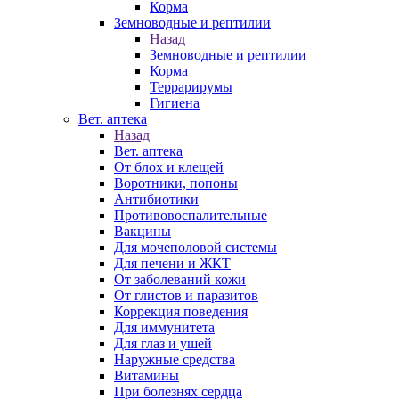
Корма
Земноводные и рептилии
Назад
Земноводные и рептилии
Корма
Террарирумы
Гигиена
Вет. аптека
Назад
Вет. аптека
От блох и клещей
Воротники, попоны
Антибиотики
Противовоспалительные
Вакцины
Для мочеполовой системы
Для печени и ЖКТ
От заболеваний кожи
От глистов и паразитов
Коррекция поведения
Для иммунитета
Для глаз и ушей
Наружные средства
Витамины
При болезнях сердца