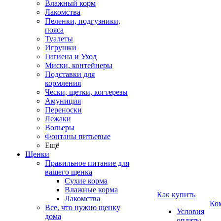
Влажный корм
Лакомства
Пеленки, подгузники,
пояса
Туалеты
Игрушки
Гигиена и Уход
Миски, контейнеры
Подставки для
кормления
Чески, щетки, когтерезы
Амуниция
Переноски
Лежаки
Вольеры
Фонтаны питьевые
Ещё
Щенки
Правильное питание для
вашего щенка
Сухие корма
Влажные корма
Как купить
Лакомства
Ко
Все, что нужно щенку
Условия
дома
оплаты