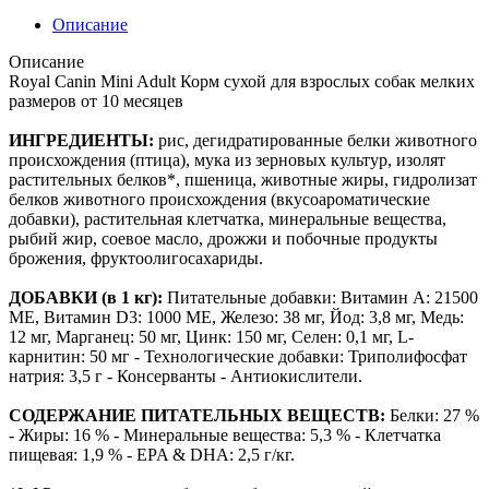
Описание
Описание
Royal Canin Mini Adult Корм сухой для взрослых собак мелких
размеров от 10 месяцев
ИНГРЕДИЕНТЫ:
рис, дегидратированные белки животного
происхождения (птица), мука из зерновых культур, изолят
растительных белков*, пшеница, животные жиры, гидролизат
белков животного происхождения (вкусоароматические
добавки), растительная клетчатка, минеральные вещества,
рыбий жир, соевое масло, дрожжи и побочные продукты
брожения, фруктоолигосахариды.
ДОБАВКИ (в 1 кг):
Питательные добавки: Витамин A: 21500
ME, Витамин D3: 1000 ME, Железо: 38 мг, Йод: 3,8 мг, Медь:
12 мг, Марганец: 50 мг, Цинк: 150 мг, Ceлeн: 0,1 мг, L-
карнитин: 50 мг - Технологические добавки: Триполифосфат
натрия: 3,5 г - Консерванты - Антиокислители.
СОДЕРЖАНИЕ ПИТАТЕЛЬНЫХ ВЕЩЕСТВ:
Белки: 27 %
- Жиры: 16 % - Минеральные вещества: 5,3 % - Клетчатка
пищевая: 1,9 % - EPA & DHA: 2,5 г/кг.