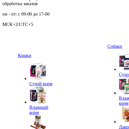
обработка заказов
пн - пт: с 09-00 до 17-00
МСК+2/UTC+5
Собаки
Кошки
Сухо
Сухой корм
Вла
корм
Влажный
корм
Лако