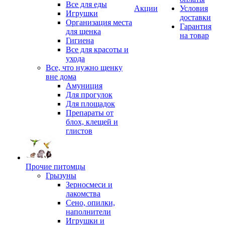
Все для еды
Акции
Условия
Игрушки
доставки
Организация места
Гарантия
для щенка
на товар
Гигиена
Все для красоты и
ухода
Все, что нужно щенку
вне дома
Амуниция
Для прогулок
Для площадок
Препараты от
блох, клещей и
глистов
Прочие питомцы
Грызуны
Зерносмеси и
лакомства
Сено, опилки,
наполнители
Игрушки и