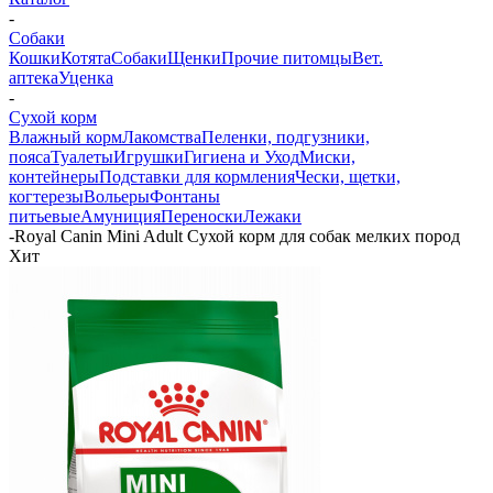
-
Собаки
Кошки
Котята
Собаки
Щенки
Прочие питомцы
Вет.
аптека
Уценка
-
Сухой корм
Влажный корм
Лакомства
Пеленки, подгузники,
пояса
Туалеты
Игрушки
Гигиена и Уход
Миски,
контейнеры
Подставки для кормления
Чески, щетки,
когтерезы
Вольеры
Фонтаны
питьевые
Амуниция
Переноски
Лежаки
-
Royal Canin Mini Adult Сухой корм для собак мелких пород
Хит