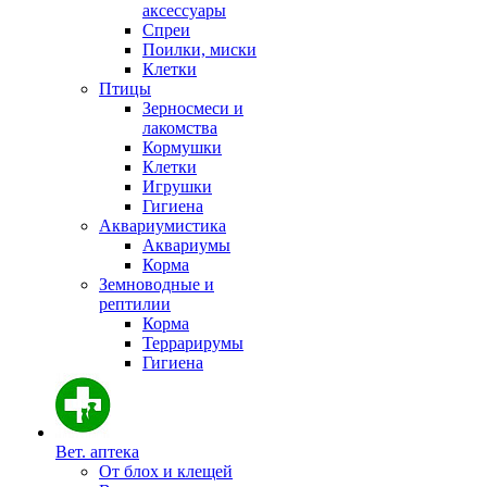
аксессуары
Спреи
Поилки, миски
Клетки
Птицы
Зерносмеси и
лакомства
Кормушки
Клетки
Игрушки
Гигиена
Аквариумистика
Аквариумы
Корма
Земноводные и
рептилии
Корма
Террарирумы
Гигиена
Вет. аптека
От блох и клещей