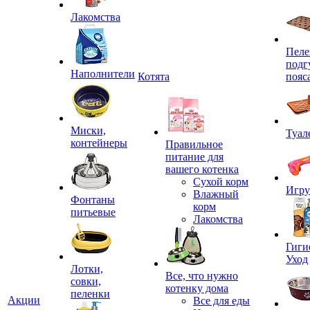
Лакомства
Пеле
подг
Наполнители
Котята
пояс
Миски,
Туал
контейнеры
Правильное
питание для
вашего котенка
Сухой корм
Игр
Влажный
Фонтаны
корм
питьевые
Лакомства
Гиги
Уход
Лотки,
Все, что нужно
совки,
котенку дома
пеленки
Акции
Все для еды