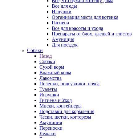
Все, что нужно котенку дома
Все для еды
Игрушки
Организация места для котенка
Гигиена
Все для красоты и ухода
Препараты от блох, клещей и глистов
Амуниция
Для поездок
Собаки
Назад
Собаки
Сухой корм
Влажный корм
Лакомства
Пеленки, подгузники, пояса
Туалеты
Игрушки
Гигиена и Уход
Миски, контейнеры
Подставки для кормления
Чески, щетки, когтерезы
Амуниция
Переноски
Лежаки