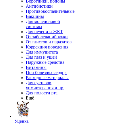
Воротники, попоны
Антибиотики
Противовоспалительные
Вакцины
Для мочеполовой
системы
Для печени и ЖКТ
От заболеваний кожи
От глистов и паразитов
Коррекция поведения
Для иммунитета
Для глаз и ушей
Наружные средства
Витамины
При болезнях сердца
Расходные материалы
Для суставов,
химиотерапия и пр.
Для полости рта
Ещё
Уценка