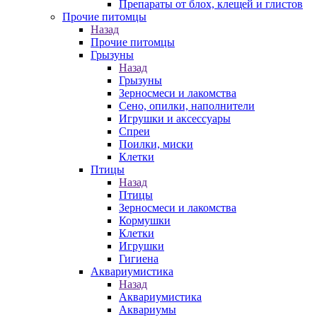
Препараты от блох, клещей и глистов
Прочие питомцы
Назад
Прочие питомцы
Грызуны
Назад
Грызуны
Зерносмеси и лакомства
Сено, опилки, наполнители
Игрушки и аксессуары
Спреи
Поилки, миски
Клетки
Птицы
Назад
Птицы
Зерносмеси и лакомства
Кормушки
Клетки
Игрушки
Гигиена
Аквариумистика
Назад
Аквариумистика
Аквариумы