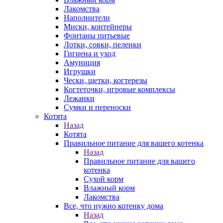
Лакомства
Наполнители
Миски, контейнеры
Фонтаны питьевые
Лотки, совки, пеленки
Гигиена и уход
Амуниция
Игрушки
Чески, щетки, когтерезы
Когтеточки, игровые комплексы
Лежанки
Сумки и переноски
Котята
Назад
Котята
Правильное питание для вашего котенка
Назад
Правильное питание для вашего
котенка
Сухой корм
Влажный корм
Лакомства
Все, что нужно котенку дома
Назад