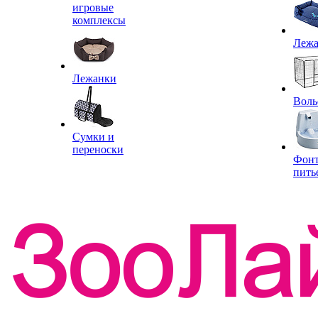
игровые
комплексы
Леж
Лежанки
Воль
Сумки и
переноски
Фон
пить