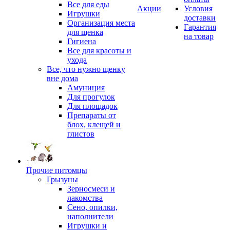
Все для еды
Акции
Условия
Игрушки
доставки
Организация места
Гарантия
для щенка
на товар
Гигиена
Все для красоты и
ухода
Все, что нужно щенку
вне дома
Амуниция
Для прогулок
Для площадок
Препараты от
блох, клещей и
глистов
Прочие питомцы
Грызуны
Зерносмеси и
лакомства
Сено, опилки,
наполнители
Игрушки и