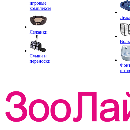
игровые
комплексы
Леж
Лежанки
Воль
Сумки и
переноски
Фон
пить