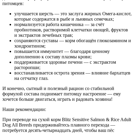
питомцев:
улучшается шерсть — это заслуга жирных Омега-кислот,
которые содержатся в рыбе и льняных семечках;
нормализуется работа кишечника — за счёт
пробиотиков, растворимой клетчатки овощей, фруктов
и экстрактов лечебных трав;
сохраняются суставы — корм обогащён глюкозамином и
хондроитином;
повышается иммунитет — благодаря ценному
дополнению к составу плазмы крови;
поддерживается здоровье печени — с экстрактом
расторопши;
восстанавливается острота зрения — влияние бархатцев
на сетчатку глаз.
И конечно, сытный и полезный рацион со стабильной
формулой состава поднимает питомцу настроение — ему
хочется больше двигаться, играть и радовать хозяина!
Наши рекомендации:
При переводе на сухой корм Blitz Sensitive Salmon & Rice Adult
Dog All Breeds придерживайтесь плавного перехода —
потребуется десять-четырнадцать дней, чтобы ваш пёс