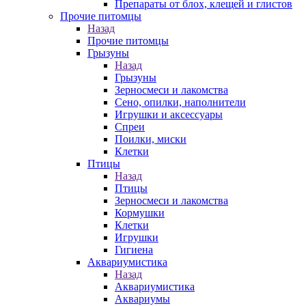
Препараты от блох, клещей и глистов
Прочие питомцы
Назад
Прочие питомцы
Грызуны
Назад
Грызуны
Зерносмеси и лакомства
Сено, опилки, наполнители
Игрушки и аксессуары
Спреи
Поилки, миски
Клетки
Птицы
Назад
Птицы
Зерносмеси и лакомства
Кормушки
Клетки
Игрушки
Гигиена
Аквариумистика
Назад
Аквариумистика
Аквариумы