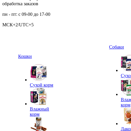
обработка заказов
пн - пт: с 09-00 до 17-00
МСК+2/UTC+5
Собаки
Кошки
Сухо
Сухой корм
Вла
корм
Влажный
корм
Лако