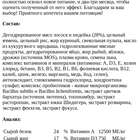
полностью освоил новое питание, и два-три месяца, чтобы
оценить полученный от него эффект. Благодарим за ваш
выбор! Приятного аппетита вашим питомцам!
Состав:
Дегидрированное мясо лосося и индейка (28%), цельный
ячмень, цельный рис, жир куриный, свекольная пульпа, масло
из кукурузного зародыша, гидролизованные мясные
продукты, дегидратированное яйцо, жир рыбий, яблоки,
дрожжи (источник MOS), плазма крови, семена льна,
комплекс витаминов и минералов (витамины: А, D3, Е, холин
хлорид, бетаин, В3, В5, В2, В1, В6, фолиевая кислота, В12,
калий, цинк, железо, марганец, медь, йод, селен),
антиоксидант, глюкозамина гидрохлорид, хондроитина
сульфат, комплекс пробиотиков - живые микроорганизмы
Bacillus subtilis и Bacillus licheniformis, экстракт цветков
бархатца (источник лютеина), топинамбур, экстракт
расторопши, экстракт юкки Шидигера, экстракт розмарина,
экстракт фенхеля, экстракт фукуса.
Анализ:
Сырой белок
24
%
Витамин А
12500
МЕ/кг
Сырой жир
17
%
Витамин D3
750
МЕ/кг