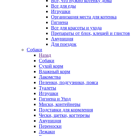
Все, что нужно котенку дома
Все для еды
Игрушки
Организация места для котенка
Гигиена
Все для красоты и ухода
Препараты от блох, клещей и глистов
Амуниция
Для поездок
Собаки
Назад
Собаки
Сухой корм
Влажный корм
Лакомства
Пеленки, подгузники, пояса
Туалеты
Игрушки
Гигиена и Уход
Миски, контейнеры
Подставки для кормления
Чески, щетки, когтерезы
Амуниция
Переноски
Лежаки