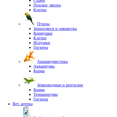
Спреи
Поилки, миски
Клетки
Птицы
Зерносмеси и лакомства
Кормушки
Клетки
Игрушки
Гигиена
Аквариумистика
Аквариумы
Корма
Земноводные и рептилии
Корма
Террарирумы
Гигиена
Вет. аптека