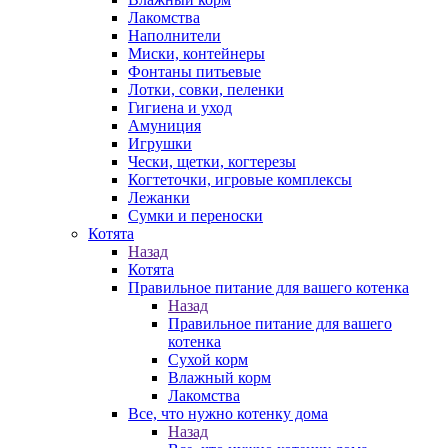
Лакомства
Наполнители
Миски, контейнеры
Фонтаны питьевые
Лотки, совки, пеленки
Гигиена и уход
Амуниция
Игрушки
Чески, щетки, когтерезы
Когтеточки, игровые комплексы
Лежанки
Сумки и переноски
Котята
Назад
Котята
Правильное питание для вашего котенка
Назад
Правильное питание для вашего
котенка
Сухой корм
Влажный корм
Лакомства
Все, что нужно котенку дома
Назад