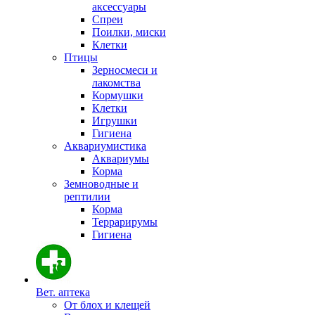
аксессуары
Спреи
Поилки, миски
Клетки
Птицы
Зерносмеси и
лакомства
Кормушки
Клетки
Игрушки
Гигиена
Аквариумистика
Аквариумы
Корма
Земноводные и
рептилии
Корма
Террарирумы
Гигиена
Вет. аптека
От блох и клещей