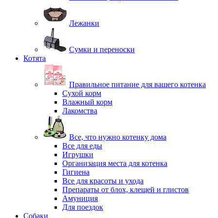
Лежанки
Сумки и переноски
Котята
Правильное питание для вашего котенка
Сухой корм
Влажный корм
Лакомства
Все, что нужно котенку дома
Все для еды
Игрушки
Организация места для котенка
Гигиена
Все для красоты и ухода
Препараты от блох, клещей и глистов
Амуниция
Для поездок
Собаки