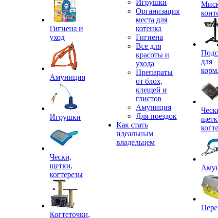
Игрушки
Миск
Организация
конт
места для
Гигиена и
котенка
уход
Гигиена
Все для
Подс
красоты и
для
ухода
корм
Препараты
Амуниция
от блох,
клещей и
глистов
Амуниция
Ческ
Для поездок
Игрушки
щетк
Как стать
когт
идеальным
владельцем
Чески,
щетки,
Аму
когтерезы
Пере
Когтеточки,