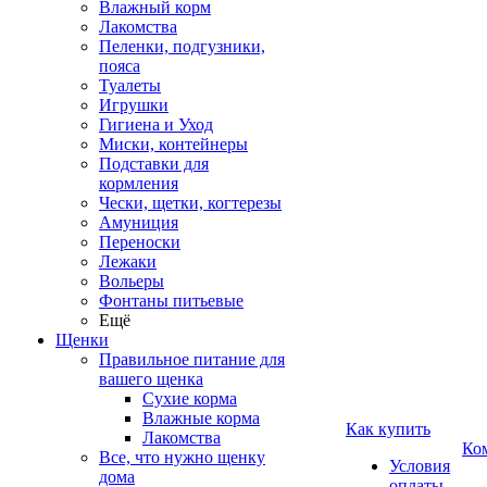
Влажный корм
Лакомства
Пеленки, подгузники,
пояса
Туалеты
Игрушки
Гигиена и Уход
Миски, контейнеры
Подставки для
кормления
Чески, щетки, когтерезы
Амуниция
Переноски
Лежаки
Вольеры
Фонтаны питьевые
Ещё
Щенки
Правильное питание для
вашего щенка
Сухие корма
Влажные корма
Как купить
Лакомства
Ко
Все, что нужно щенку
Условия
дома
оплаты