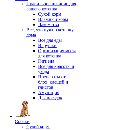
Правильное питание для
вашего котенка
Сухой корм
Влажный корм
Лакомства
Все, что нужно котенку
дома
Все для еды
Игрушки
Организация места
для котенка
Гигиена
Все для красоты и
ухода
Препараты от
блох, клещей и
глистов
Амуниция
Для поездок
Собаки
Сухой корм