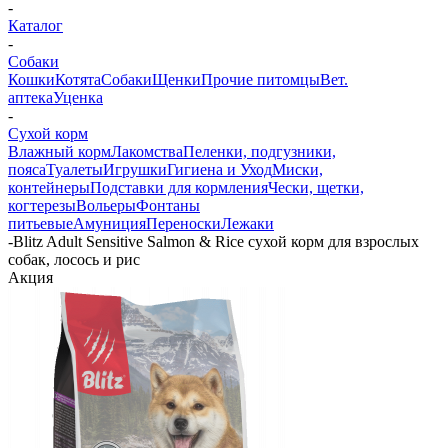
-
Каталог
-
Собаки
Кошки
Котята
Собаки
Щенки
Прочие питомцы
Вет.
аптека
Уценка
-
Сухой корм
Влажный корм
Лакомства
Пеленки, подгузники,
пояса
Туалеты
Игрушки
Гигиена и Уход
Миски,
контейнеры
Подставки для кормления
Чески, щетки,
когтерезы
Вольеры
Фонтаны
питьевые
Амуниция
Переноски
Лежаки
-
Blitz Adult Sensitive Salmon & Rice сухой корм для взрослых
собак, лосось и рис
Акция