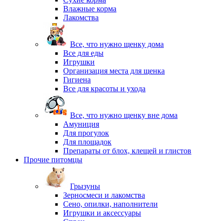
Влажные корма
Лакомства
Все, что нужно щенку дома
Все для еды
Игрушки
Организация места для щенка
Гигиена
Все для красоты и ухода
Все, что нужно щенку вне дома
Амуниция
Для прогулок
Для площадок
Препараты от блох, клещей и глистов
Прочие питомцы
Грызуны
Зерносмеси и лакомства
Сено, опилки, наполнители
Игрушки и аксессуары