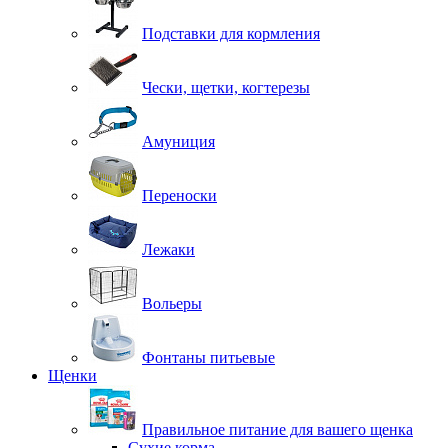
Подставки для кормления
Чески, щетки, когтерезы
Амуниция
Переноски
Лежаки
Вольеры
Фонтаны питьевые
Щенки
Правильное питание для вашего щенка
Сухие корма