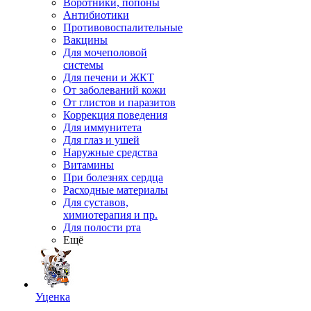
Воротники, попоны
Антибиотики
Противовоспалительные
Вакцины
Для мочеполовой
системы
Для печени и ЖКТ
От заболеваний кожи
От глистов и паразитов
Коррекция поведения
Для иммунитета
Для глаз и ушей
Наружные средства
Витамины
При болезнях сердца
Расходные материалы
Для суставов,
химиотерапия и пр.
Для полости рта
Ещё
Уценка