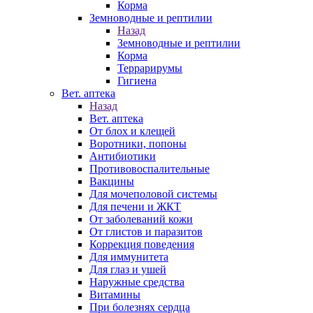
Корма
Земноводные и рептилии
Назад
Земноводные и рептилии
Корма
Террарирумы
Гигиена
Вет. аптека
Назад
Вет. аптека
От блох и клещей
Воротники, попоны
Антибиотики
Противовоспалительные
Вакцины
Для мочеполовой системы
Для печени и ЖКТ
От заболеваний кожи
От глистов и паразитов
Коррекция поведения
Для иммунитета
Для глаз и ушей
Наружные средства
Витамины
При болезнях сердца