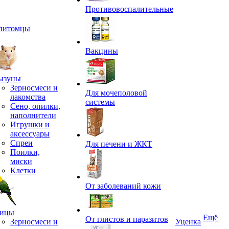
Противовоспалительные
питомцы
Вакцины
ызуны
Зерносмеси и
Для мочеполовой
лакомства
системы
Сено, опилки,
наполнители
Игрушки и
аксессуары
Спреи
Для печени и ЖКТ
Поилки,
миски
Клетки
От заболеваний кожи
ицы
Ещё
От глистов и паразитов
Зерносмеси и
Уценка