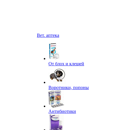
Вет. аптека
От блох и клещей
Воротники, попоны
Антибиотики