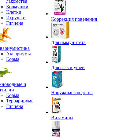
лакомства
Кормушки
Клетки
Игрушки
Коррекция поведения
Гигиена
Для иммунитета
вариумистика
Аквариумы
Корма
Для глаз и ушей
мноводные и
птилии
Наружные средства
Корма
Террарирумы
Гигиена
Витамины