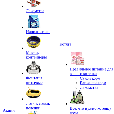
Лакомства
Наполнители
Котята
Миски,
контейнеры
Правильное питание для
вашего котенка
Фонтаны
Сухой корм
питьевые
Влажный корм
Лакомства
Лотки, совки,
пеленки
Все, что нужно котенку
Акции
дома