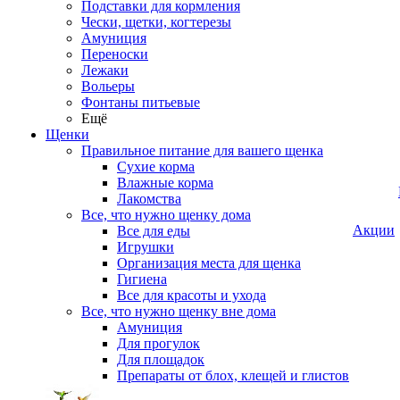
Подставки для кормления
Чески, щетки, когтерезы
Амуниция
Переноски
Лежаки
Вольеры
Фонтаны питьевые
Ещё
Щенки
Правильное питание для вашего щенка
Сухие корма
Влажные корма
Лакомства
Все, что нужно щенку дома
Акции
Все для еды
Игрушки
Организация места для щенка
Гигиена
Все для красоты и ухода
Все, что нужно щенку вне дома
Амуниция
Для прогулок
Для площадок
Препараты от блох, клещей и глистов