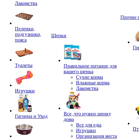
Лакомства
Прочие 
Пеленки,
подгузники,
Щенки
пояса
Гр
Туалеты
Правильное питание для
вашего щенка
Сухие корма
Влажные корма
Лакомства
Игрушки
Все, что нужно щенку
Гигиена и Уход
дома
Все для еды
Пт
Игрушки
Организация места