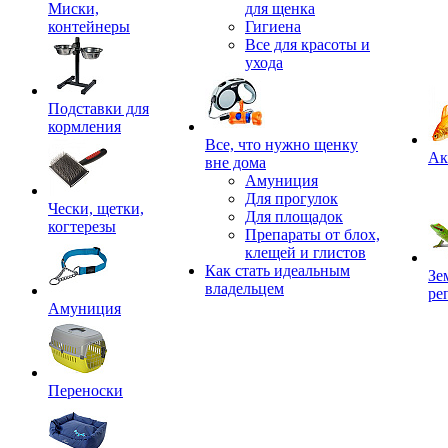
Миски,
для щенка
контейнеры
Гигиена
Все для красоты и
ухода
Подставки для
кормления
,
Все, что нужно щенку
Ак
вне дома
Амуниция
Для прогулок
Чески, щетки,
Для площадок
когтерезы
Препараты от блох,
клещей и глистов
Как стать идеальным
Зе
владельцем
ре
Амуниция
Переноски