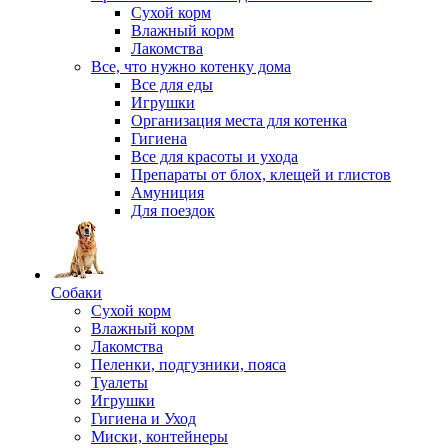
Сухой корм
Влажный корм
Лакомства
Все, что нужно котенку дома
Все для еды
Игрушки
Организация места для котенка
Гигиена
Все для красоты и ухода
Препараты от блох, клещей и глистов
Амуниция
Для поездок
Собаки
Сухой корм
Влажный корм
Лакомства
Пеленки, подгузники, пояса
Туалеты
Игрушки
Гигиена и Уход
Миски, контейнеры