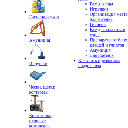
Все для еды
Игрушки
Организация места
Гигиена и уход
для котенка
Гигиена
Все для красоты и
ухода
Препараты от блох
Амуниция
клещей и глистов
Амуниция
Для поездок
Как стать идеальным
Игрушки
владельцем
Чески, щетки,
когтерезы
Когтеточки,
игровые
комплексы