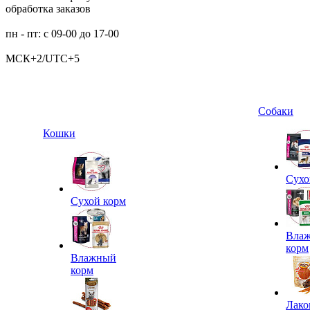
обработка заказов
пн - пт: с 09-00 до 17-00
МСК+2/UTC+5
Собаки
Кошки
Сухо
Сухой корм
Вла
корм
Влажный
корм
Лако