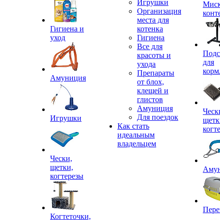
Игрушки
Миск
Организация
конт
места для
Гигиена и
котенка
уход
Гигиена
Все для
Подс
красоты и
для
ухода
корм
Препараты
Амуниция
от блох,
клещей и
глистов
Амуниция
Ческ
Для поездок
Игрушки
щетк
Как стать
когт
идеальным
владельцем
Чески,
щетки,
Аму
когтерезы
Пере
Когтеточки,