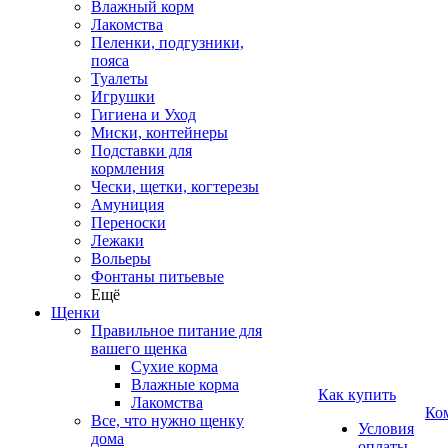
Влажный корм
Лакомства
Пеленки, подгузники,
пояса
Туалеты
Игрушки
Гигиена и Уход
Миски, контейнеры
Подставки для
кормления
Чески, щетки, когтерезы
Амуниция
Переноски
Лежаки
Вольеры
Фонтаны питьевые
Ещё
Щенки
Правильное питание для
вашего щенка
Сухие корма
Влажные корма
Как купить
Лакомства
Ко
Все, что нужно щенку
Условия
дома
оплаты