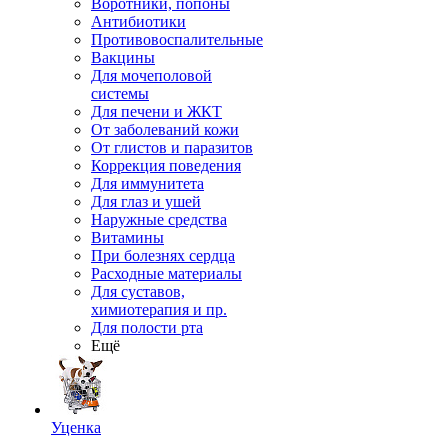
Воротники, попоны
Антибиотики
Противовоспалительные
Вакцины
Для мочеполовой
системы
Для печени и ЖКТ
От заболеваний кожи
От глистов и паразитов
Коррекция поведения
Для иммунитета
Для глаз и ушей
Наружные средства
Витамины
При болезнях сердца
Расходные материалы
Для суставов,
химиотерапия и пр.
Для полости рта
Ещё
Уценка