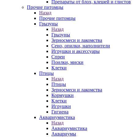
Препараты от блох, клещей и глистов
Прочие питомцы
Назад
Прочие питомцы
Грызуны
Назад
Грызуны
Зерносмеси и лакомства
Сено, опилки, наполнители
Игрушки и аксессуары
Спреи
Поилки, миски
Клетки
Птицы
Назад
Птицы
Зерносмеси и лакомства
Кормушки
Клетки
Игрушки
Гигиена
Аквариумистика
Назад
Аквариумистика
Аквариумы