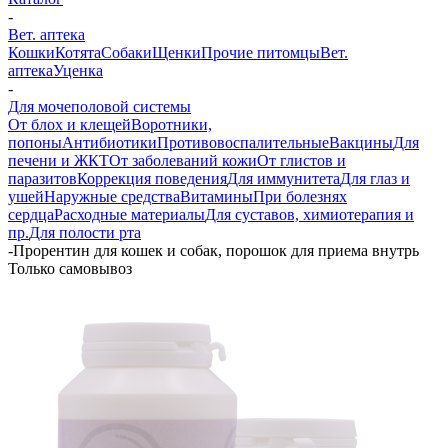
-
Вет. аптека
Кошки
Котята
Собаки
Щенки
Прочие питомцы
Вет.
аптека
Уценка
-
Для мочеполовой системы
От блох и клещей
Воротники,
попоны
Антибиотики
Противовоспалительные
Вакцины
Для
печени и ЖКТ
От заболеваний кожи
От глистов и
паразитов
Коррекция поведения
Для иммунитета
Для глаз и
ушей
Наружные средства
Витамины
При болезнях
сердца
Расходные материалы
Для суставов, химиотерапия и
пр.
Для полости рта
-
Прорентин для кошек и собак, порошок для приема внутрь
Только самовывоз