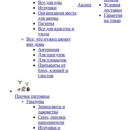
Все для еды
Акции
Условия
Игрушки
доставки
Организация места
Гарантия
для щенка
на товар
Гигиена
Все для красоты и
ухода
Все, что нужно щенку
вне дома
Амуниция
Для прогулок
Для площадок
Препараты от
блох, клещей и
глистов
Прочие питомцы
Грызуны
Зерносмеси и
лакомства
Сено, опилки,
наполнители
Игрушки и