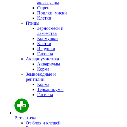
аксессуары
Спреи
Поилки, миски
Клетки
Птицы
Зерносмеси и
лакомства
Кормушки
Клетки
Игрушки
Гигиена
Аквариумистика
Аквариумы
Корма
Земноводные и
рептилии
Корма
Террарирумы
Гигиена
Вет. аптека
От блох и клещей