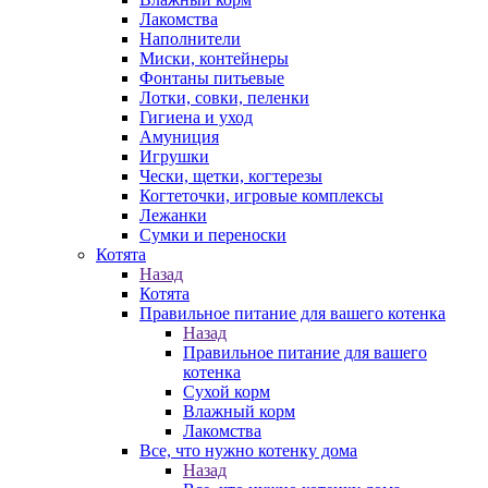
Лакомства
Наполнители
Миски, контейнеры
Фонтаны питьевые
Лотки, совки, пеленки
Гигиена и уход
Амуниция
Игрушки
Чески, щетки, когтерезы
Когтеточки, игровые комплексы
Лежанки
Сумки и переноски
Котята
Назад
Котята
Правильное питание для вашего котенка
Назад
Правильное питание для вашего
котенка
Сухой корм
Влажный корм
Лакомства
Все, что нужно котенку дома
Назад