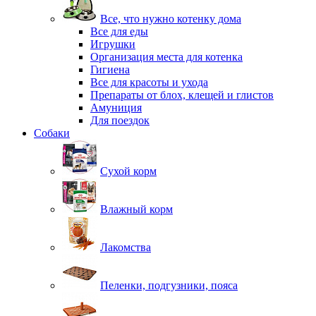
Все, что нужно котенку дома
Все для еды
Игрушки
Организация места для котенка
Гигиена
Все для красоты и ухода
Препараты от блох, клещей и глистов
Амуниция
Для поездок
Собаки
Сухой корм
Влажный корм
Лакомства
Пеленки, подгузники, пояса