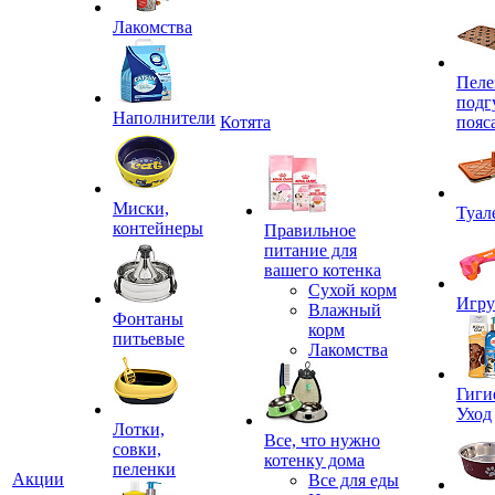
Лакомства
Пеле
подг
Наполнители
Котята
пояс
Миски,
Туал
контейнеры
Правильное
питание для
вашего котенка
Сухой корм
Игр
Влажный
Фонтаны
корм
питьевые
Лакомства
Гиги
Уход
Лотки,
Все, что нужно
совки,
котенку дома
пеленки
Акции
Все для еды