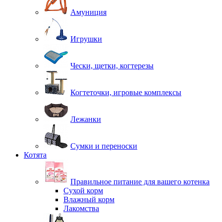
Амуниция
Игрушки
Чески, щетки, когтерезы
Когтеточки, игровые комплексы
Лежанки
Сумки и переноски
Котята
Правильное питание для вашего котенка
Сухой корм
Влажный корм
Лакомства