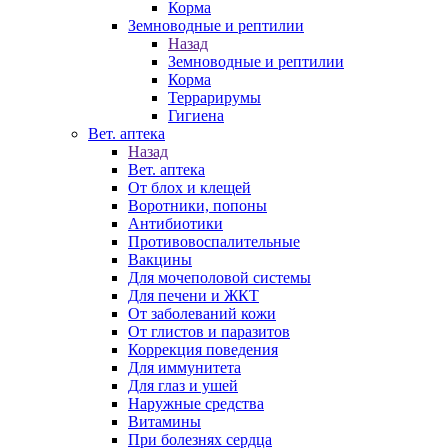
Корма
Земноводные и рептилии
Назад
Земноводные и рептилии
Корма
Террарирумы
Гигиена
Вет. аптека
Назад
Вет. аптека
От блох и клещей
Воротники, попоны
Антибиотики
Противовоспалительные
Вакцины
Для мочеполовой системы
Для печени и ЖКТ
От заболеваний кожи
От глистов и паразитов
Коррекция поведения
Для иммунитета
Для глаз и ушей
Наружные средства
Витамины
При болезнях сердца