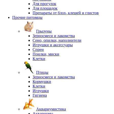
Для прогулок
Для площадок
Препараты от блох, клещей и глистов
Прочие питомцы
Грызуны
Зерносмеси и лакомства
Сено, опилки, наполнители
Игрушки и аксессуары
Спреи
Поилки, миски
Клетки
Птицы
Зерносмеси и лакомства
Кормушки
Клетки
Игрушки
Гигиена
Аквариумистика
Аквариумы