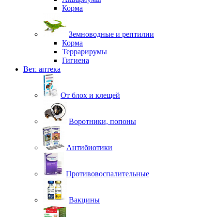
Корма
Земноводные и рептилии
Корма
Террарирумы
Гигиена
Вет. аптека
От блох и клещей
Воротники, попоны
Антибиотики
Противовоспалительные
Вакцины