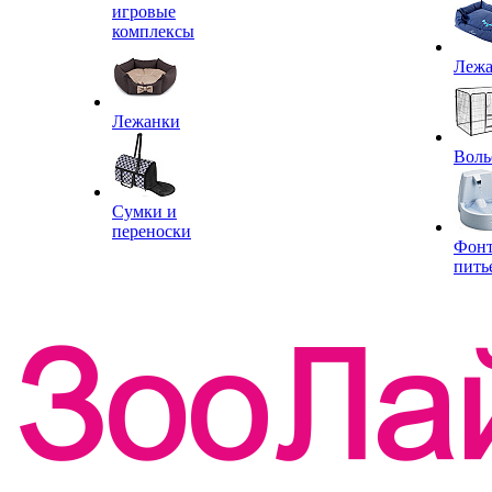
игровые
комплексы
Леж
Лежанки
Воль
Сумки и
переноски
Фон
пить