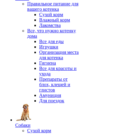
Правильное питание для
вашего котенка
Сухой корм
Влажный корм
Лакомства
Все, что нужно котенку
дома
Все для еды
Игрушки
Организация места
для котенка
Гигиена
Все для красоты и
ухода
Препараты от
блох, клещей и
глистов
Амуниция
Для поездок
Собаки
Сухой корм