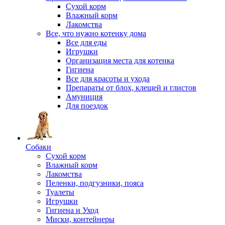
Сухой корм
Влажный корм
Лакомства
Все, что нужно котенку дома
Все для еды
Игрушки
Организация места для котенка
Гигиена
Все для красоты и ухода
Препараты от блох, клещей и глистов
Амуниция
Для поездок
Собаки
Сухой корм
Влажный корм
Лакомства
Пеленки, подгузники, пояса
Туалеты
Игрушки
Гигиена и Уход
Миски, контейнеры