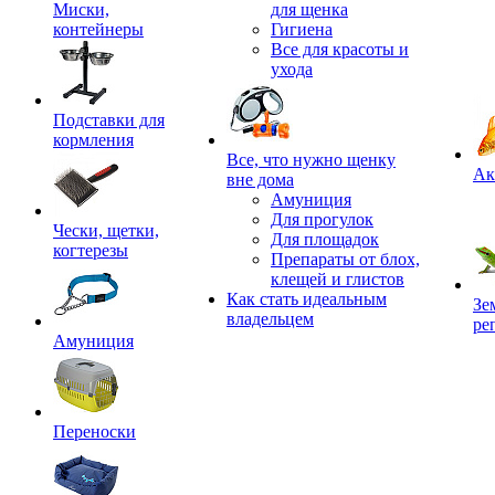
Миски,
для щенка
контейнеры
Гигиена
Все для красоты и
ухода
Подставки для
кормления
,
Все, что нужно щенку
Ак
вне дома
Амуниция
Для прогулок
Чески, щетки,
Для площадок
когтерезы
Препараты от блох,
клещей и глистов
Как стать идеальным
Зе
владельцем
ре
Амуниция
Переноски