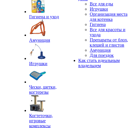
Все для еды
Игрушки
Организация места
Гигиена и уход
для котенка
Гигиена
Все для красоты и
ухода
Препараты от блох
Амуниция
клещей и глистов
Амуниция
Для поездок
Как стать идеальным
Игрушки
владельцем
Чески, щетки,
когтерезы
Когтеточки,
игровые
комплексы