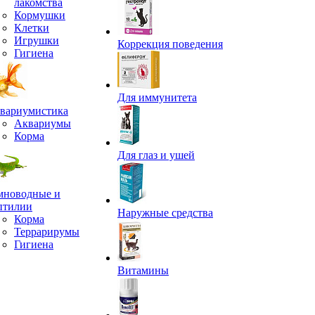
лакомства
Кормушки
Клетки
Игрушки
Коррекция поведения
Гигиена
Для иммунитета
вариумистика
Аквариумы
Корма
Для глаз и ушей
мноводные и
птилии
Наружные средства
Корма
Террарирумы
Гигиена
Витамины