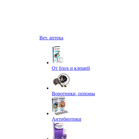
Вет. аптека
От блох и клещей
Воротники, попоны
Антибиотики