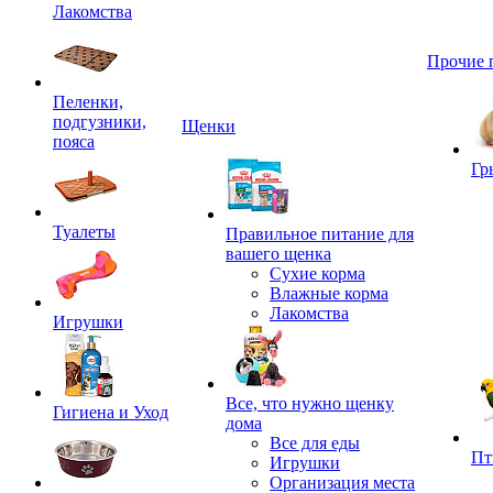
Лакомства
Прочие 
Пеленки,
подгузники,
Щенки
пояса
Гр
Туалеты
Правильное питание для
вашего щенка
Сухие корма
Влажные корма
Лакомства
Игрушки
Все, что нужно щенку
Гигиена и Уход
дома
Все для еды
Пт
Игрушки
Организация места