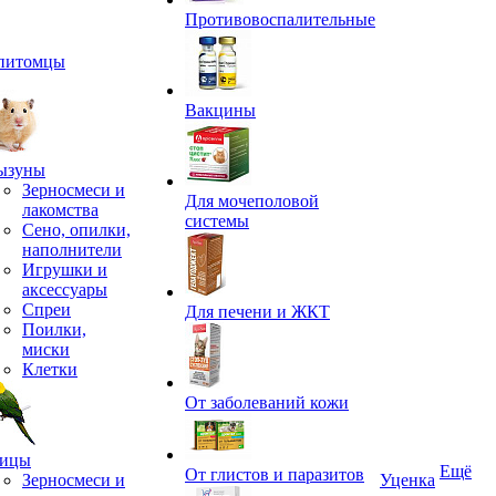
Противовоспалительные
питомцы
Вакцины
ызуны
Зерносмеси и
Для мочеполовой
лакомства
системы
Сено, опилки,
наполнители
Игрушки и
аксессуары
Спреи
Для печени и ЖКТ
Поилки,
миски
Клетки
От заболеваний кожи
ицы
Ещё
От глистов и паразитов
Зерносмеси и
Уценка