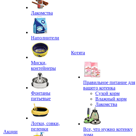
Лакомства
Наполнители
Котята
Миски,
контейнеры
Правильное питание для
вашего котенка
Фонтаны
Сухой корм
питьевые
Влажный корм
Лакомства
Лотки, совки,
пеленки
Все, что нужно котенку
Акции
дома