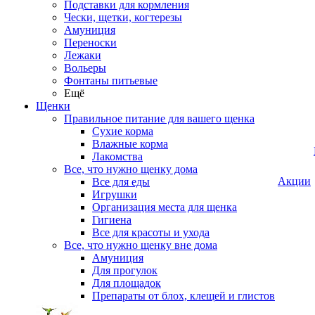
Подставки для кормления
Чески, щетки, когтерезы
Амуниция
Переноски
Лежаки
Вольеры
Фонтаны питьевые
Ещё
Щенки
Правильное питание для вашего щенка
Сухие корма
Влажные корма
Лакомства
Все, что нужно щенку дома
Акции
Все для еды
Игрушки
Организация места для щенка
Гигиена
Все для красоты и ухода
Все, что нужно щенку вне дома
Амуниция
Для прогулок
Для площадок
Препараты от блох, клещей и глистов