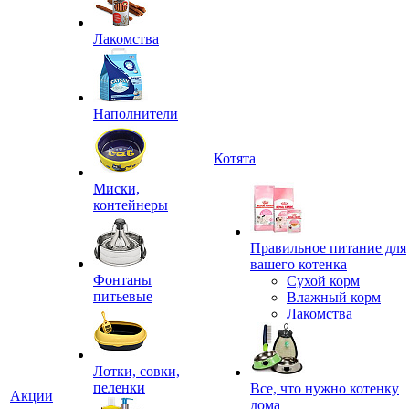
Лакомства
Наполнители
Котята
Миски,
контейнеры
Правильное питание для
вашего котенка
Фонтаны
Сухой корм
питьевые
Влажный корм
Лакомства
Лотки, совки,
пеленки
Все, что нужно котенку
Акции
дома