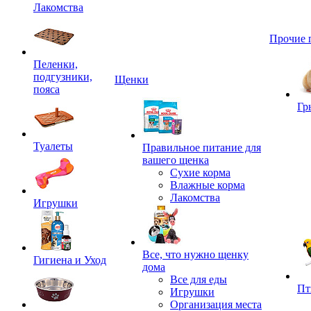
Лакомства
Прочие 
Пеленки,
подгузники,
Щенки
пояса
Гр
Туалеты
Правильное питание для
вашего щенка
Сухие корма
Влажные корма
Лакомства
Игрушки
Все, что нужно щенку
Гигиена и Уход
дома
Все для еды
Пт
Игрушки
Организация места