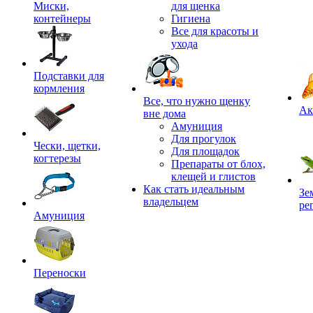
Миски,
для щенка
контейнеры
Гигиена
Все для красоты и
ухода
Подставки для
кормления
,
Все, что нужно щенку
Ак
вне дома
Амуниция
Для прогулок
Чески, щетки,
Для площадок
когтерезы
Препараты от блох,
клещей и глистов
Как стать идеальным
Зе
владельцем
ре
Амуниция
Переноски