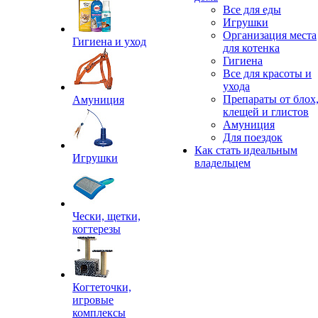
Все для еды
Игрушки
Организация места
Гигиена и уход
для котенка
Гигиена
Все для красоты и
ухода
Препараты от блох
Амуниция
клещей и глистов
Амуниция
Для поездок
Как стать идеальным
Игрушки
владельцем
Чески, щетки,
когтерезы
Когтеточки,
игровые
комплексы