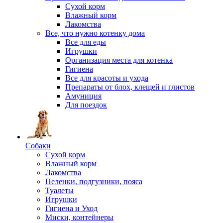
Сухой корм
Влажный корм
Лакомства
Все, что нужно котенку дома
Все для еды
Игрушки
Организация места для котенка
Гигиена
Все для красоты и ухода
Препараты от блох, клещей и глистов
Амуниция
Для поездок
Собаки
Сухой корм
Влажный корм
Лакомства
Пеленки, подгузники, пояса
Туалеты
Игрушки
Гигиена и Уход
Миски, контейнеры