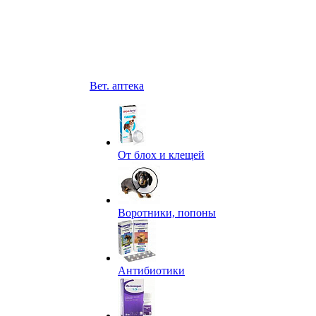
Вет. аптека
От блох и клещей
Воротники, попоны
Антибиотики