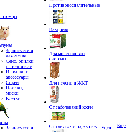
Противовоспалительные
питомцы
Вакцины
ызуны
Зерносмеси и
Для мочеполовой
лакомства
системы
Сено, опилки,
наполнители
Игрушки и
аксессуары
Спреи
Для печени и ЖКТ
Поилки,
миски
Клетки
От заболеваний кожи
ицы
Ещё
От глистов и паразитов
Зерносмеси и
Уценка