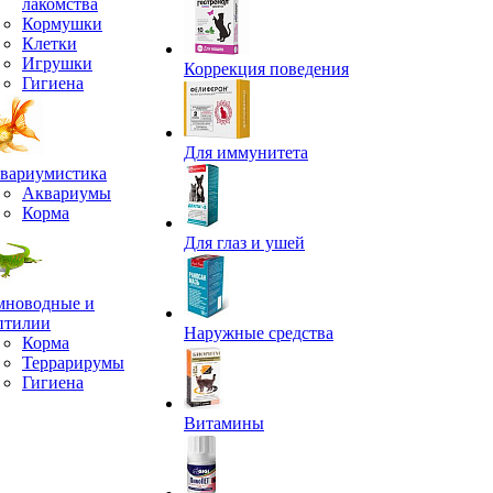
лакомства
Кормушки
Клетки
Игрушки
Коррекция поведения
Гигиена
Для иммунитета
вариумистика
Аквариумы
Корма
Для глаз и ушей
мноводные и
птилии
Наружные средства
Корма
Террарирумы
Гигиена
Витамины