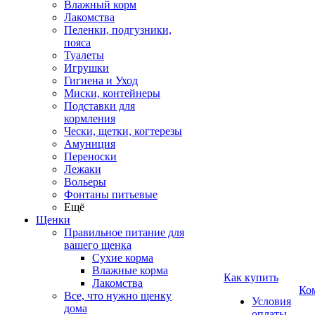
Влажный корм
Лакомства
Пеленки, подгузники,
пояса
Туалеты
Игрушки
Гигиена и Уход
Миски, контейнеры
Подставки для
кормления
Чески, щетки, когтерезы
Амуниция
Переноски
Лежаки
Вольеры
Фонтаны питьевые
Ещё
Щенки
Правильное питание для
вашего щенка
Сухие корма
Влажные корма
Как купить
Лакомства
Ко
Все, что нужно щенку
Условия
дома
оплаты