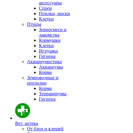
аксессуары
Спреи
Поилки, миски
Клетки
Птицы
Зерносмеси и
лакомства
Кормушки
Клетки
Игрушки
Гигиена
Аквариумистика
Аквариумы
Корма
Земноводные и
рептилии
Корма
Террарирумы
Гигиена
Вет. аптека
От блох и клещей