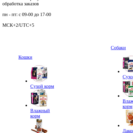
обработка заказов
пн - пт: с 09-00 до 17-00
МСК+2/UTC+5
Собаки
Кошки
Сухо
Сухой корм
Вла
корм
Влажный
корм
Лако