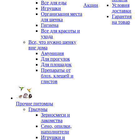
Все для еды
Акции
Условия
Игрушки
доставки
Организация места
Гарантия
для щенка
на товар
Гигиена
Все для красоты и
ухода
Все, что нужно щенку
вне дома
Амуниция
Для прогулок
Для площадок
Препараты от
блох, клещей и
глистов
Прочие питомцы
Грызуны
Зерносмеси и
лакомства
Сено, опилки,
наполнители
Игрушки и