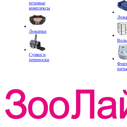
игровые
комплексы
Леж
Лежанки
Воль
Сумки и
переноски
Фон
пить