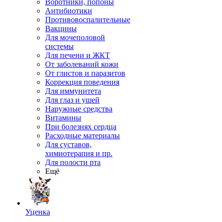
Воротники, попоны
Антибиотики
Противовоспалительные
Вакцины
Для мочеполовой
системы
Для печени и ЖКТ
От заболеваний кожи
От глистов и паразитов
Коррекция поведения
Для иммунитета
Для глаз и ушей
Наружные средства
Витамины
При болезнях сердца
Расходные материалы
Для суставов,
химиотерапия и пр.
Для полости рта
Ещё
Уценка