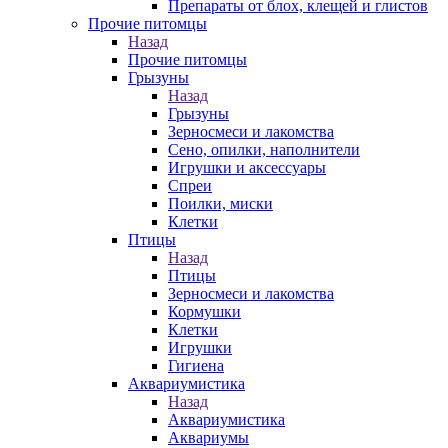
Препараты от блох, клещей и глистов
Прочие питомцы
Назад
Прочие питомцы
Грызуны
Назад
Грызуны
Зерносмеси и лакомства
Сено, опилки, наполнители
Игрушки и аксессуары
Спреи
Поилки, миски
Клетки
Птицы
Назад
Птицы
Зерносмеси и лакомства
Кормушки
Клетки
Игрушки
Гигиена
Аквариумистика
Назад
Аквариумистика
Аквариумы