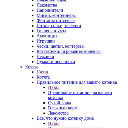
Лакомства
Наполнители
Миски, контейнеры
Фонтаны питьевые
Лотки, совки, пеленки
Гигиена и уход
Амуниция
Игрушки
Чески, щетки, когтерезы
Когтеточки, игровые комплексы
Лежанки
Сумки и переноски
Котята
Назад
Котята
Правильное питание для вашего котенка
Назад
Правильное питание для вашего
котенка
Сухой корм
Влажный корм
Лакомства
Все, что нужно котенку дома
Назад