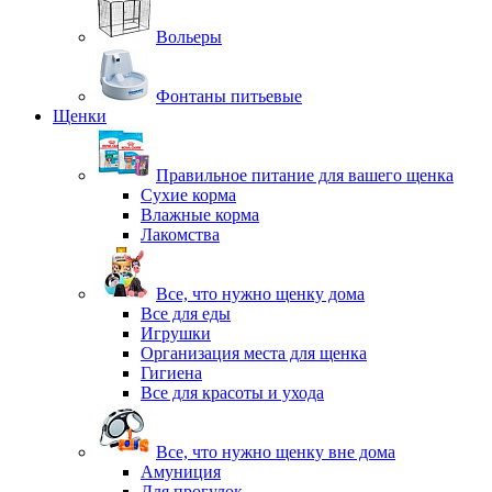
Вольеры
Фонтаны питьевые
Щенки
Правильное питание для вашего щенка
Сухие корма
Влажные корма
Лакомства
Все, что нужно щенку дома
Все для еды
Игрушки
Организация места для щенка
Гигиена
Все для красоты и ухода
Все, что нужно щенку вне дома
Амуниция
Для прогулок