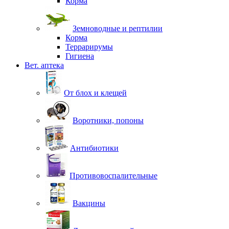
Корма
Земноводные и рептилии
Корма
Террарирумы
Гигиена
Вет. аптека
От блох и клещей
Воротники, попоны
Антибиотики
Противовоспалительные
Вакцины