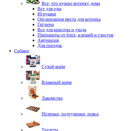
Все, что нужно котенку дома
Все для еды
Игрушки
Организация места для котенка
Гигиена
Все для красоты и ухода
Препараты от блох, клещей и глистов
Амуниция
Для поездок
Собаки
Сухой корм
Влажный корм
Лакомства
Пеленки, подгузники, пояса
Туалеты