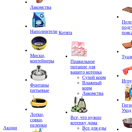
Лакомства
Пеле
подг
Наполнители
Котята
пояс
Миски,
Туал
контейнеры
Правильное
питание для
вашего котенка
Сухой корм
Игр
Влажный
Фонтаны
корм
питьевые
Лакомства
Гиги
Уход
Лотки,
Все, что нужно
совки,
котенку дома
пеленки
Акции
Все для еды