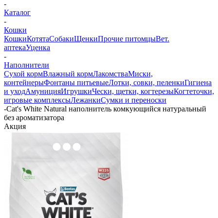
-
Каталог
-
Кошки
Кошки
Котята
Собаки
Щенки
Прочие питомцы
Вет.
аптека
Уценка
-
Наполнители
Сухой корм
Влажный корм
Лакомства
Миски,
контейнеры
Фонтаны питьевые
Лотки, совки, пеленки
Гигиена
и уход
Амуниция
Игрушки
Чески, щетки, когтерезы
Когтеточки,
игровые комплексы
Лежанки
Сумки и переноски
-
Cat's White Natural наполнитель комкующийся натуральный
без ароматизатора
Акция