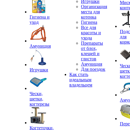
Игрушки
Миск
Организация
конт
места для
Гигиена и
котенка
уход
Гигиена
Все для
Подс
красоты и
для
ухода
корм
Препараты
Амуниция
от блох,
клещей и
глистов
Амуниция
Ческ
Для поездок
Игрушки
щетк
Как стать
когт
идеальным
владельцем
Чески,
щетки,
Аму
когтерезы
Пере
Когтеточки,