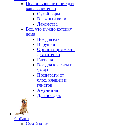
Правильное питание для
вашего котенка
Сухой корм
Влажный корм
Лакомства
Все, что нужно котенку
дома
Все для еды
Игрушки
Организация места
для котенка
Гигиена
Все для красоты и
ухода
Препараты от
блох, клещей и
глистов
Амуниция
Для поездок
Собаки
Сухой корм