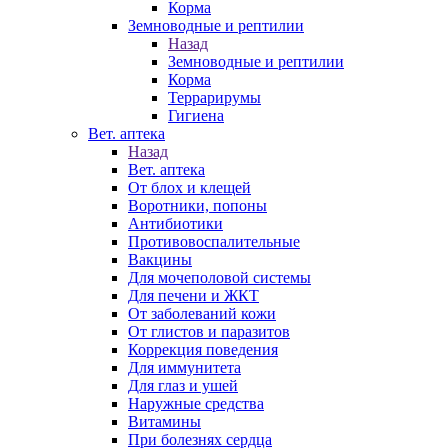
Корма
Земноводные и рептилии
Назад
Земноводные и рептилии
Корма
Террарирумы
Гигиена
Вет. аптека
Назад
Вет. аптека
От блох и клещей
Воротники, попоны
Антибиотики
Противовоспалительные
Вакцины
Для мочеполовой системы
Для печени и ЖКТ
От заболеваний кожи
От глистов и паразитов
Коррекция поведения
Для иммунитета
Для глаз и ушей
Наружные средства
Витамины
При болезнях сердца