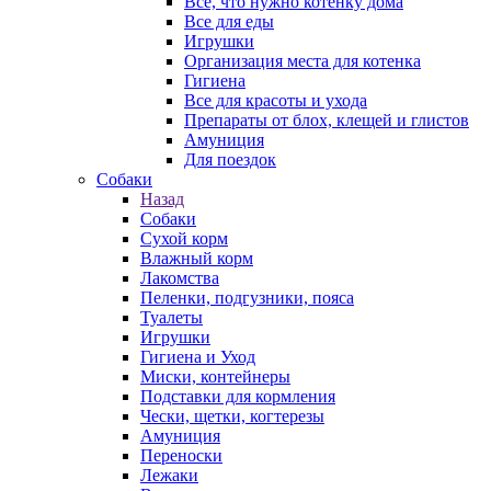
Все, что нужно котенку дома
Все для еды
Игрушки
Организация места для котенка
Гигиена
Все для красоты и ухода
Препараты от блох, клещей и глистов
Амуниция
Для поездок
Собаки
Назад
Собаки
Сухой корм
Влажный корм
Лакомства
Пеленки, подгузники, пояса
Туалеты
Игрушки
Гигиена и Уход
Миски, контейнеры
Подставки для кормления
Чески, щетки, когтерезы
Амуниция
Переноски
Лежаки